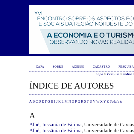
CAPA
SOBRE
ACESSO
CADASTRO
PESQUISA
Capa
>
Pesquisa
>
Índice 
ÍNDICE DE AUTORES
A
B
C
D
E
F
G
H
I
J
K
L
M
N
O
P
Q
R
S
T
U
V
W
X
Y
Z
Toda(o)s
A
Albé, Jussania de Fátima
, Universidade de Caxia
Albé, Jussânia de Fátima
, Universidade de Caxia