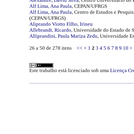
Alexandre, David Silva
, Centro Universitário do 
Alf Lima, Ana Paula
, CEPAN/UFRGS
Alf Lima, Ana Paula
, Centro de Estudos e Pesqu
(CEPAN/UFRGS)
Aliprando Viotto Filho, Irineu
Allebrandt, Ricardo
, Universidade do Estado de 
Alliprandini, Paula Mariza Zedu
, Universidade E
26 a 50 de 278 itens
<<
<
1
2
3
4
5
6
7
8
9
10
>
Este trabalho está licenciado sob uma
Licença Cr