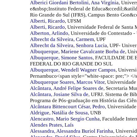
Alberici Giordani Bertolini, Ana Virgínia
, Univer
e&nbsp;Instituto Federal de Educa&ccedil;&atild
Rio Grande do Sul (IFRS), Campus Bento Gon&cc
Alberti, Ricardo
, UFSM
Alberti, Ricardo
, Universidade Federal de Santa 
Alberton, Arlindo
, Universidade do Contestado 
Albrecht da Silveira, Carmem
, UPF
Albrecht da Silveira, Senhora Lucia
, UPF- Unive
Albuquerque, Mariene Cavalcante Borba de
, Uni
Albuquerque, Simone Santos
, FACULDADE DE 
FEDERAL DO RIO GRANDE DO SUL
Albuquerque, Wendell Wagner Campos
, Univers
Pernambuco<span style="white-space: pre;"> </
Albuquerque Soares, Marcos Vitor
, Universidad
Alcântara, André Felipe Soares de
, Secretaria Mu
Alcântara, Josiane Silva de
, UFRJ. Sistema de Bib
Programa de Pós-graduação em História das Ciên
Alcântara Bittencourt César, Pedro
, Universidade
Aldrigue, Natália de Sousa
, UNB
Alencastro, Mario Sergio Cunha
, Faculdade Inter
Alendes Prates, Laís
Alessandra, Alessandra Buriol Farinha
, Universi