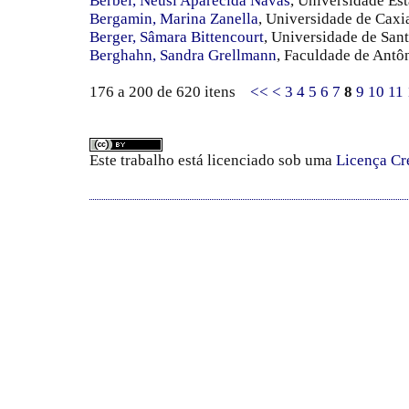
Berbel, Neusi Aparecida Navas
, Universidade Es
Bergamin, Marina Zanella
, Universidade de Caxi
Berger, Sâmara Bittencourt
, Universidade de San
Berghahn, Sandra Grellmann
, Faculdade de Antô
176 a 200 de 620 itens
<<
<
3
4
5
6
7
8
9
10
11
Este trabalho está licenciado sob uma
Licença Cr