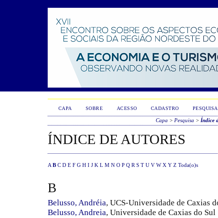
CAPA
SOBRE
ACESSO
CADASTRO
PESQUISA
Capa
>
Pesquisa
>
Índice 
ÍNDICE DE AUTORES
A
B
C
D
E
F
G
H
I
J
K
L
M
N
O
P
Q
R
S
T
U
V
W
X
Y
Z
Toda(o)s
B
Belusso, Andréia
, UCS-Universidade de Caxias d
Belusso, Andreia
, Universidade de Caxias do Sul