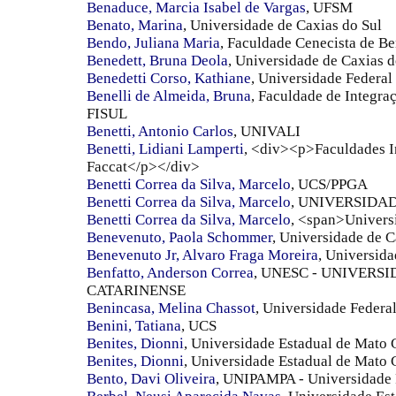
Benaduce, Marcia Isabel de Vargas
, UFSM
Benato, Marina
, Universidade de Caxias do Sul
Bendo, Juliana Maria
, Faculdade Cenecista de B
Benedett, Bruna Deola
, Universidade de Caxias d
Benedetti Corso, Kathiane
, Universidade Federa
Benelli de Almeida, Bruna
, Faculdade de Integra
FISUL
Benetti, Antonio Carlos
, UNIVALI
Benetti, Lidiani Lamperti
, <div><p>Faculdades I
Faccat</p></div>
Benetti Correa da Silva, Marcelo
, UCS/PPGA
Benetti Correa da Silva, Marcelo
, UNIVERSIDA
Benetti Correa da Silva, Marcelo
, <span>Univers
Benevenuto, Paola Schommer
, Universidade de C
Benevenuto Jr, Alvaro Fraga Moreira
, Universida
Benfatto, Anderson Correa
, UNESC - UNIVERS
CATARINENSE
Benincasa, Melina Chassot
, Universidade Federa
Benini, Tatiana
, UCS
Benites, Dionni
, Universidade Estadual de Mato 
Benites, Dionni
, Universidade Estadual de Mato 
Bento, Davi Oliveira
, UNIPAMPA - Universidade 