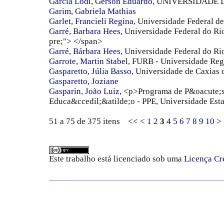
Garcia Lodi, Gerson Eduardo
, UNIVERSIDADE 
Garim, Gabriela Mathias
Garlet, Francieli Regina
, Universidade Federal d
Garré, Barbara Hees
, Universidade Federal do R
pre;"> </span>
Garré, Bárbara Hees
, Universidade Federal do 
Garrote, Martin Stabel
, FURB - Universidade Re
Gasparetto, Júlia Basso
, Universidade de Caxias 
Gasparetto, Joziane
Gasparin, João Luiz
, <p>Programa de P&oacute;
Educa&ccedil;&atilde;o - PPE, Universidade Es
51 a 75 de 375 itens
<<
<
1
2
3
4
5
6
7
8
9
10
>
Este trabalho está licenciado sob uma
Licença Cr