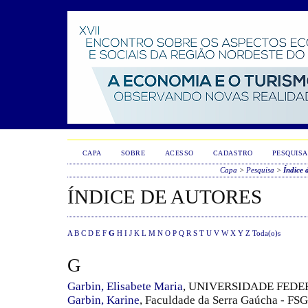
CAPA
SOBRE
ACESSO
CADASTRO
PESQUISA
Capa
>
Pesquisa
>
Índice 
ÍNDICE DE AUTORES
A
B
C
D
E
F
G
H
I
J
K
L
M
N
O
P
Q
R
S
T
U
V
W
X
Y
Z
Toda(o)s
G
Garbin, Elisabete Maria
, UNIVERSIDADE FEDE
Garbin, Karine
, Faculdade da Serra Gaúcha - FSG