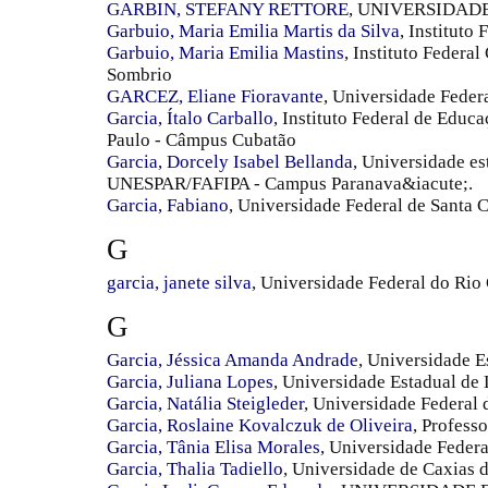
GARBIN, STEFANY RETTORE
, UNIVERSIDAD
Garbuio, Maria Emilia Martis da Silva
, Instituto
Garbuio, Maria Emilia Mastins
, Instituto Federa
Sombrio
GARCEZ, Eliane Fioravante
, Universidade Feder
Garcia, Ítalo Carballo
, Instituto Federal de Educ
Paulo - Câmpus Cubatão
Garcia, Dorcely Isabel Bellanda
, Universidade e
UNESPAR/FAFIPA - Campus Paranava&iacute;.
Garcia, Fabiano
, Universidade Federal de Santa C
G
garcia, janete silva
, Universidade Federal do Ri
G
Garcia, Jéssica Amanda Andrade
, Universidade 
Garcia, Juliana Lopes
, Universidade Estadual de
Garcia, Natália Steigleder
, Universidade Federal 
Garcia, Roslaine Kovalczuk de Oliveira
, Profess
Garcia, Tânia Elisa Morales
, Universidade Federa
Garcia, Thalia Tadiello
, Universidade de Caxias 