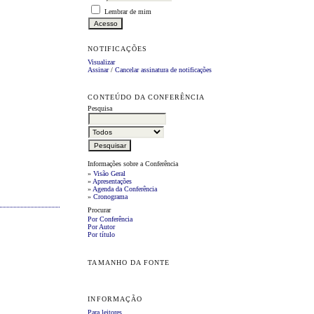
Lembrar de mim
NOTIFICAÇÕES
Visualizar
Assinar
/
Cancelar assinatura de notificações
CONTEÚDO DA CONFERÊNCIA
Pesquisa
Informações sobre a Conferência
»
Visão Geral
»
Apresentações
»
Agenda da Conferência
»
Cronograma
Procurar
Por Conferência
Por Autor
Por título
TAMANHO DA FONTE
INFORMAÇÃO
Para leitores