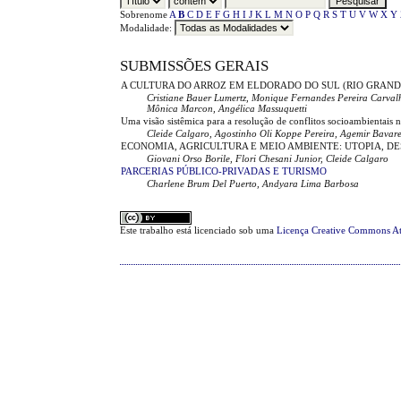
Sobrenome
A
B
C
D
E
F
G
H
I
J
K
L
M
N
O
P
Q
R
S
T
U
V
W
X
Y
Modalidade:
SUBMISSÕES GERAIS
A CULTURA DO ARROZ EM ELDORADO DO SUL (RIO GRAND
Cristiane Bauer Lumertz, Monique Fernandes Pereira Carval
Mônica Marcon, Angélica Massuquetti
Uma visão sistêmica para a resolução de conflitos socioambientais 
Cleide Calgaro, Agostinho Oli Koppe Pereira, Agemir Bavar
ECONOMIA, AGRICULTURA E MEIO AMBIENTE: UTOPIA, D
Giovani Orso Borile, Flori Chesani Junior, Cleide Calgaro
PARCERIAS PÚBLICO-PRIVADAS E TURISMO
Charlene Brum Del Puerto, Andyara Lima Barbosa
Este trabalho está licenciado sob uma
Licença Creative Commons At