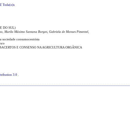
Z
Toda(o)s
E DO SUL)
ho, Murilo Máximo Santana Borges, Gabriela de Moraes Pimentel,
na sociedade consumocentrista
esco
ESACERTOS E CONSENSO NA AGRICULTURA ORGÂNICA
tribution 3.0
.