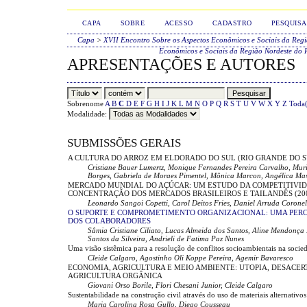
CAPA
SOBRE
ACESSO
CADASTRO
PESQUISA
Capa
>
XVII Encontro Sobre os Aspectos Econômicos e Sociais da Reg
Econômicos e Sociais da Região Nordeste do 
APRESENTAÇÕES E AUTORES
Sobrenome
A
B
C
D
E
F
G
H
I
J
K
L
M
N
O
P
Q
R
S
T
U
V
W
X
Y
Z
Toda(
Modalidade:
SUBMISSÕES GERAIS
A CULTURA DO ARROZ EM ELDORADO DO SUL (RIO GRANDE DO S
Cristiane Bauer Lumertz, Monique Fernandes Pereira Carvalho, Mu
Borges, Gabriela de Moraes Pimentel, Mônica Marcon, Angélica Mas
MERCADO MUNDIAL DO AÇÚCAR: UM ESTUDO DA COMPETITIVID
CONCENTRAÇÃO DOS MERCADOS BRASILEIROS E TAILANDÊS (200
Leonardo Sangoi Copetti, Carol Deitos Fries, Daniel Arruda Coronel
O SUPORTE E COMPROMETIMENTO ORGANIZACIONAL: UMA PERC
DOS COLABORADORES
Sâmia Cristiane Ciliato, Lucas Almeida dos Santos, Aline Mendonça
Santos da Silveira, Andrieli de Fatima Paz Nunes
Uma visão sistêmica para a resolução de conflitos socioambientais na soci
Cleide Calgaro, Agostinho Oli Koppe Pereira, Agemir Bavaresco
ECONOMIA, AGRICULTURA E MEIO AMBIENTE: UTOPIA, DESACER
AGRICULTURA ORGÂNICA
Giovani Orso Borile, Flori Chesani Junior, Cleide Calgaro
Sustentabilidade na construção civil através do uso de materiais alternativos
Maria Carolina Rosa Gullo, Diego Cousseau