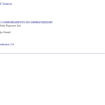
Z
Toda(o)s
DO COMPORTAMENTO DO EMPREENDEDOR?
 Julia Pegoraro Gai
újo Gastal
tribution 3.0
.