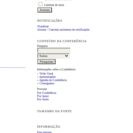
Lembrar de mim
NOTIFICAÇÕES
Visualizar
Assinar
/
Cancelar assinatura de notificações
CONTEÚDO DA CONFERÊNCIA
Pesquisa
Informações sobre a Conferência
»
Visão Geral
»
Apresentações
»
Agenda da Conferência
»
Cronograma
Procurar
Por Conferência
Por Autor
Por título
TAMANHO DA FONTE
INFORMAÇÃO
Para leitores