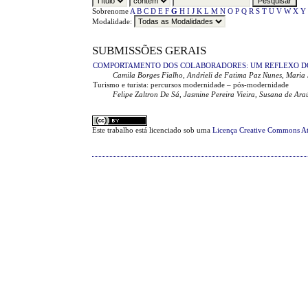
Sobrenome
A
B
C
D
E
F
G
H
I
J
K
L
M
N
O
P
Q
R
S
T
U
V
W
X
Y
Modalidade:
SUBMISSÕES GERAIS
COMPORTAMENTO DOS COLABORADORES: UM REFLEXO 
Camila Borges Fialho, Andrieli de Fatima Paz Nunes, Maria
Turismo e turista: percursos modernidade – pós-modernidade
Felipe Zaltron De Sá, Jasmine Pereira Vieira, Susana de Ara
Este trabalho está licenciado sob uma
Licença Creative Commons At