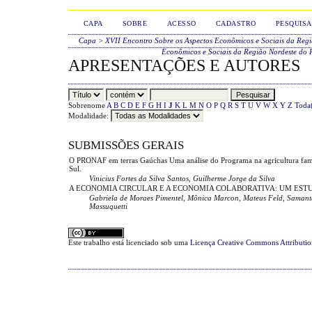
CAPA
SOBRE
ACESSO
CADASTRO
PESQUISA
Capa
>
XVII Encontro Sobre os Aspectos Econômicos e Sociais da Reg
Econômicos e Sociais da Região Nordeste do 
APRESENTAÇÕES E AUTORES
Sobrenome
A
B
C
D
E
F
G
H
I
J
K
L
M
N
O
P
Q
R
S
T
U
V
W
X
Y
Z
Toda
Modalidade:
SUBMISSÕES GERAIS
O PRONAF em terras Gaúchas Uma análise do Programa na agricultura fam
Sul.
Vinicius Fortes da Silva Santos, Guilherme Jorge da Silva
A ECONOMIA CIRCULAR E A ECONOMIA COLABORATIVA: UM EST
Gabriela de Moraes Pimentel, Mônica Marcon, Mateus Feld, Samant
Massuquetti
Este trabalho está licenciado sob uma
Licença Creative Commons Attributi