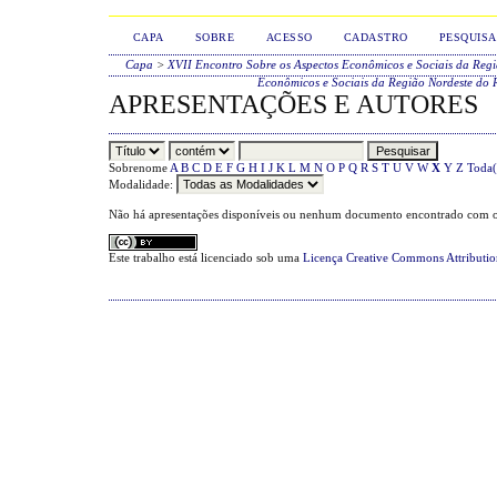
CAPA
SOBRE
ACESSO
CADASTRO
PESQUISA
Capa
>
XVII Encontro Sobre os Aspectos Econômicos e Sociais da Reg
Econômicos e Sociais da Região Nordeste do 
APRESENTAÇÕES E AUTORES
Sobrenome
A
B
C
D
E
F
G
H
I
J
K
L
M
N
O
P
Q
R
S
T
U
V
W
X
Y
Z
Toda(
Modalidade:
Não há apresentações disponíveis ou nenhum documento encontrado com os
Este trabalho está licenciado sob uma
Licença Creative Commons Attributi