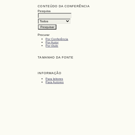
CONTEÚDO DA CONFERÊNCIA
Pesquisa
Procurar
Por Conferência
Por Autor
Por título
TAMANHO DA FONTE
INFORMAÇÃO
Para leitores
Para Autores