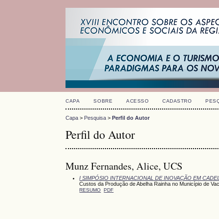
CAPA
SOBRE
ACESSO
CADASTRO
PES
Capa
>
Pesquisa
>
Perfil do Autor
Perfil do Autor
Munz Fernandes, Alice, UCS
I SIMPÓSIO INTERNACIONAL DE INOVAÇÃO EM CAD
Custos da Produção de Abelha Rainha no Município de Va
RESUMO
PDF