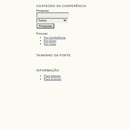
CONTEÚDO DA CONFERÊNCIA
Pesquisa
Procurar
Por Conferência
Por Autor
Por título
TAMANHO DA FONTE
INFORMAÇÃO
Para leitores
Para Autores