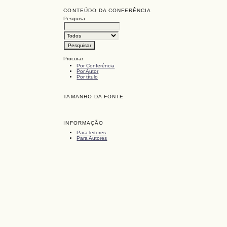
CONTEÚDO DA CONFERÊNCIA
Pesquisa
Procurar
Por Conferência
Por Autor
Por título
TAMANHO DA FONTE
INFORMAÇÃO
Para leitores
Para Autores