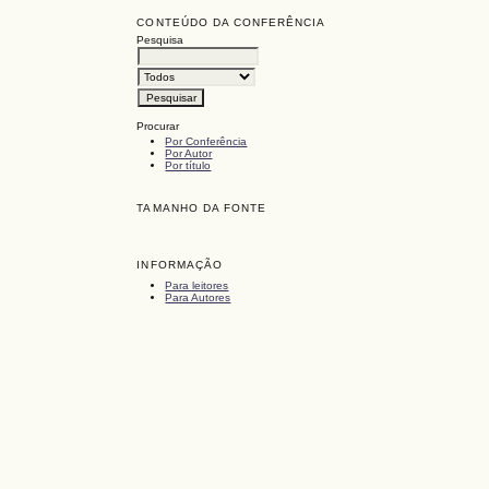
CONTEÚDO DA CONFERÊNCIA
Pesquisa
Procurar
Por Conferência
Por Autor
Por título
TAMANHO DA FONTE
INFORMAÇÃO
Para leitores
Para Autores