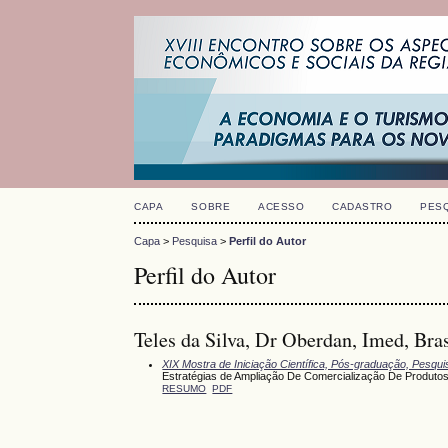
CAPA
SOBRE
ACESSO
CADASTRO
PES
Capa
>
Pesquisa
>
Perfil do Autor
Perfil do Autor
Teles da Silva, Dr Oberdan, Imed, Bras
XIX Mostra de Iniciação Científica, Pós-graduação, Pesqu
Estratégias de Ampliação De Comercialização De Produtos 
RESUMO
PDF