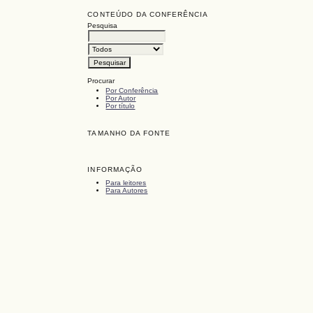
CONTEÚDO DA CONFERÊNCIA
Pesquisa
Procurar
Por Conferência
Por Autor
Por título
TAMANHO DA FONTE
INFORMAÇÃO
Para leitores
Para Autores