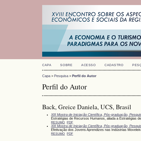
CAPA
SOBRE
ACESSO
CADASTRO
PES
Capa
>
Pesquisa
>
Perfil do Autor
Perfil do Autor
Back, Greice Daniela, UCS, Brasil
XIII Mostra de Iniciação Científica, Pós-graduação, Pesqu
Estratégias de Recursos Humanos, aliada a Estratégias de 
RESUMO
PDF
XIII Mostra de Iniciação Científica, Pós-graduação, Pesqu
Efetivação dos Jovens Aprendizes nas Indústrias Moveleir
RESUMO
PDF