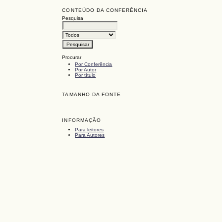
CONTEÚDO DA CONFERÊNCIA
Pesquisa
Procurar
Por Conferência
Por Autor
Por título
TAMANHO DA FONTE
INFORMAÇÃO
Para leitores
Para Autores