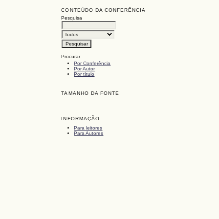
CONTEÚDO DA CONFERÊNCIA
Pesquisa
Procurar
Por Conferência
Por Autor
Por título
TAMANHO DA FONTE
INFORMAÇÃO
Para leitores
Para Autores