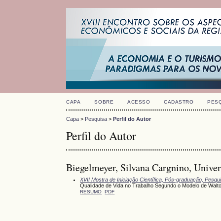
CAPA
SOBRE
ACESSO
CADASTRO
PES
Capa
>
Pesquisa
>
Perfil do Autor
Perfil do Autor
Biegelmeyer, Silvana Cargnino, Univer
XVII Mostra de Iniciação Científica, Pós-graduação, Pesq
Qualidade de Vida no Trabalho Segundo o Modelo de Wal
RESUMO
PDF