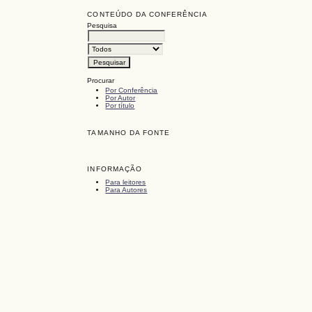
CONTEÚDO DA CONFERÊNCIA
Pesquisa
Procurar
Por Conferência
Por Autor
Por título
TAMANHO DA FONTE
INFORMAÇÃO
Para leitores
Para Autores