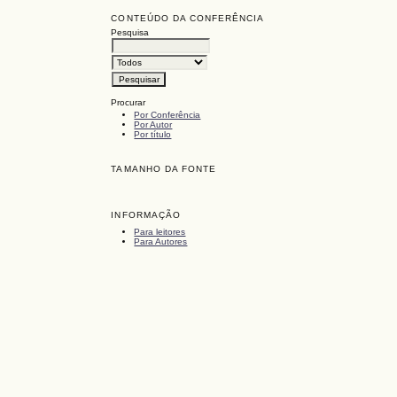
CONTEÚDO DA CONFERÊNCIA
Pesquisa
Procurar
Por Conferência
Por Autor
Por título
TAMANHO DA FONTE
INFORMAÇÃO
Para leitores
Para Autores