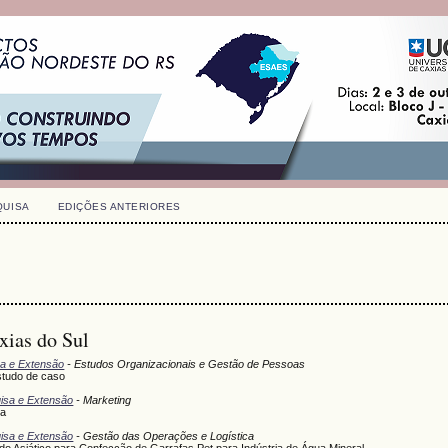
QUISA
EDIÇÕES ANTERIORES
xias do Sul
sa e Extensão
- Estudos Organizacionais e Gestão de Pessoas
studo de caso
uisa e Extensão
- Marketing
ra
uisa e Extensão
- Gestão das Operações e Logística
do Asiático para Confecção de Garrafas Pet para Indústria de Água Mineral