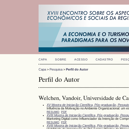
CAPA
SOBRE
ACESSO
CADASTRO
PES
Capa
>
Pesquisa
>
Perfil do Autor
Perfil do Autor
Welchen, Vandoir, Universidade de Ca
XV Mostra de Iniciação Científica, Pós-graduação, Pesqui
Influência da Motivação no Ambiente Organizacional: um e
RESUMO
PDF
XVIII Mostra de Iniciação Científica, Pós-graduação, Pesq
Marketing Digital como Influenciador da Intenção de Comp
RESUMO
PDF
XVIII Mostra de Iniciação Científica, Pós-graduação, Pesq
Viabilidade de Importação de Pré-Forma Plástica do Merca