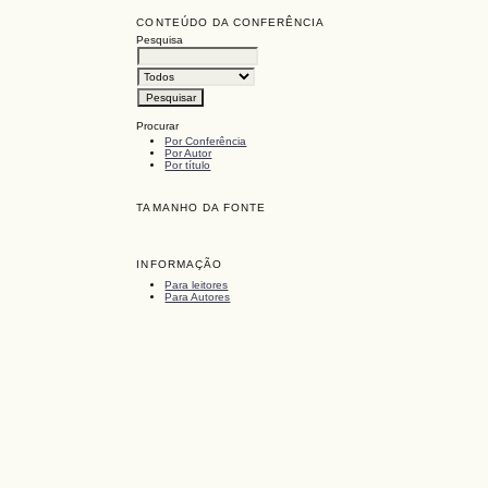
CONTEÚDO DA CONFERÊNCIA
Pesquisa
Procurar
Por Conferência
Por Autor
Por título
TAMANHO DA FONTE
INFORMAÇÃO
Para leitores
Para Autores