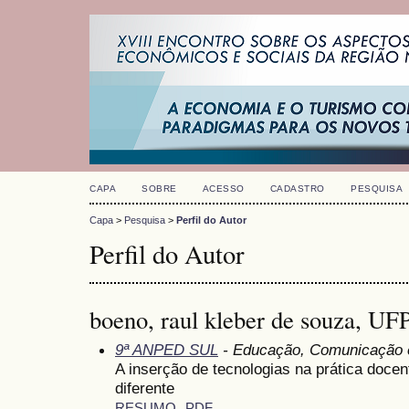
CAPA
SOBRE
ACESSO
CADASTRO
PESQUISA
Capa
>
Pesquisa
>
Perfil do Autor
Perfil do Autor
boeno, raul kleber de souza, UF
9ª ANPED SUL
- Educação, Comunicação e
A inserção de tecnologias na prática doce
diferente
RESUMO
PDF