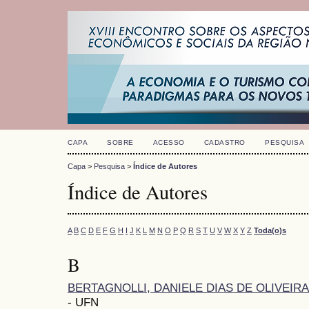
CAPA
SOBRE
ACESSO
CADASTRO
PESQUISA
Capa
>
Pesquisa
>
Índice de Autores
Índice de Autores
A
B
C
D
E
F
G
H
I
J
K
L
M
N
O
P
Q
R
S
T
U
V
W
X
Y
Z
Toda(o)s
B
BERTAGNOLLI, DANIELE DIAS DE OLIVEIRA
- UFN