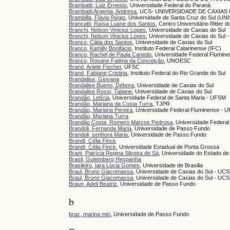
Brambatti, Luiz Ernesto
, Universidade Federal do Paraná
Brambatti Argenta, Andresa
, UCS- UNIVERSIDADE DE CAXIAS
Brambilla, Flávio Régio
, Universidade de Santa Cruz do Sul (UN
Brancatti, Raísa Luane dos Santos
, Centro Universitário Ritter 
Branchi, Nelson Vinicius Lopes
, Universidade de Caxias do Sul
Branchi, Nelson Vinicius Lopes
, Universidade de Caxias do Sul 
Branco, Cátia dos Santos
, Universidade de Caxias do Sul
Branco, Kamilly Bonifácio
, Instituto Federal Catarinense (IFC)
Branco, Rachel de Paula Canedo
, Universidade Federal Flumin
Branco, Rosane Fatima da Conceição
, UNOESC
Brand, Aniele Fischer
, UFSC
Brand, Fabiane Cristina
, Instituto Federal do Rio Grande do Sul
Brandalise, Giovana
Brandalise Bueno, Débora
, Universidade de Caxias do Sul
Brandalise Rossi, Tatiane
, Universidade de Caxias do Sul
Brandão, Letícia
, Universidade Federal de Santa Maria - UFSM
Brandão, Mariana da Costa Turra
, TJPR
Brandão, Mariana Pereira
, Universidade Federal Fluminense - 
Brandão, Mariana Turra
Brandão Costa, Romero Marcos Pedrosa
, Universidade Federa
Brandoli, Fernanda Maria
, Universidade de Passo Fundo
Brandoli, senhora Maria
, Universidade de Passo Fundo
Brandt, Célia Finck
Brandt, Célia Finck
, Universidade Estadual de Ponta Grossa
Brant, Patrícia Regina Silveira de Sá
, Universidade do Estado d
Brasil, Gutemberg Hespanha
Brasileiro, Iara Lúcia Gomes
, Universidade de Brasilia
Braul, Bruno Giacomassa
, Universidade de Caxias do Sul - UCS
Braul, Bruno Giacomassa
, Universidade de Caxias do Sul - UCS
Braun, Adeli Beatriz
, Universidade de Passo Fundo
b
braz, marina miri
, Universidade de Passo Fundo