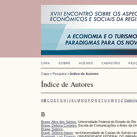
CAPA
SOBRE
ACESSO
CADASTRO
PES
Capa
>
Pesquisa
>
Índice de Autores
Índice de Autores
A
B
C
D
E
F
G
H
I
J
K
L
M
N
O
P
Q
R
S
T
U
V
W
X
Y
Z
Toda(o)
B
Braga, Alice dos Santos
, Universidade Federal do Estado do Rio
Braga, Debora Cordeiro
, Escola de Comunicações e Artes da U
Braga, Debora
Bragé, Débora Kaiser
, <p>Universidade de Caxias do Sul</p><p
Brambatti, Luiz Ernesto
, UNIVERSIDADE FEDERAL DO PARAN