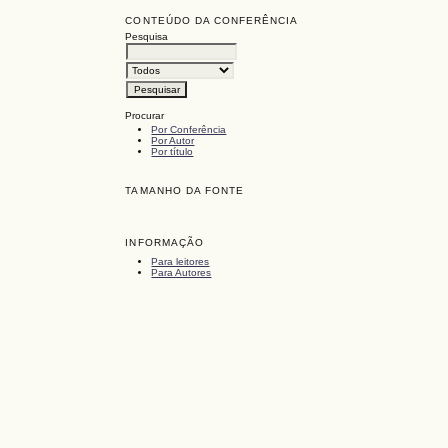
CONTEÚDO DA CONFERÊNCIA
Pesquisa
Procurar
Por Conferência
Por Autor
Por título
TAMANHO DA FONTE
INFORMAÇÃO
Para leitores
Para Autores