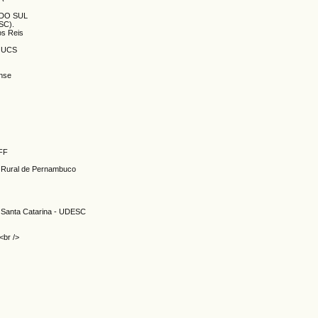
 DO SUL
ISC).
dos Reis
- UCS
ense
UFF
l Rural de Pernambuco
e Santa Catarina - UDESC
<br />