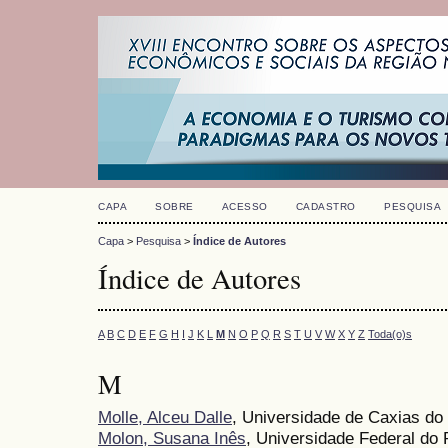
CAPA
SOBRE
ACESSO
CADASTRO
PESQUISA
Capa
>
Pesquisa
>
Índice de Autores
Índice de Autores
A
B
C
D
E
F
G
H
I
J
K
L
M
N
O
P
Q
R
S
T
U
V
W
X
Y
Z
Toda(o)s
M
Molle, Alceu Dalle
, Universidade de Caxias do
Molon, Susana Inês
, Universidade Federal do