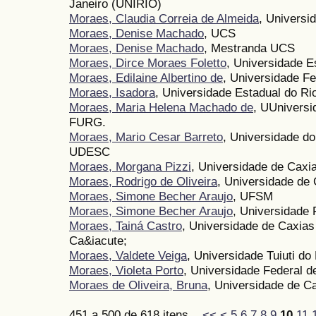
Janeiro (UNIRIO)
Moraes, Claudia Correia de Almeida
, Universi
Moraes, Denise Machado
, UCS
Moraes, Denise Machado
, Mestranda UCS
Moraes, Dirce Moraes Foletto
, Universidade E
Moraes, Edilaine Albertino de
, Universidade Fe
Moraes, Isadora
, Universidade Estadual do R
Moraes, Maria Helena Machado de
, UUniversi
FURG.
Moraes, Mario Cesar Barreto
, Universidade do
UDESC
Moraes, Morgana Pizzi
, Universidade de Caxi
Moraes, Rodrigo de Oliveira
, Universidade de 
Moraes, Simone Becher Araujo
, UFSM
Moraes, Simone Becher Araujo
, Universidade 
Moraes, Tainá Castro
, Universidade de Caxias
Ca&iacute;
Moraes, Valdete Veiga
, Universidade Tuiuti d
Moraes, Violeta Porto
, Universidade Federal d
Moraes de Oliveira, Bruna
, Universidade de C
451 a 500 de 618 itens
<<
<
5
6
7
8
9
10
11