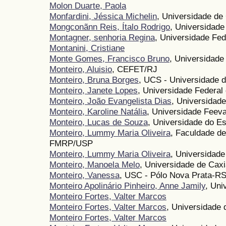
Molon Duarte, Paola
Monfardini, Jéssica Michelin
, Universidade de
Mongconãnn Reis, Ítalo Rodrigo
, Universidad
Montagner, senhoria Regina
, Universidade Fed
Montanini, Cristiane
Monte Gomes, Francisco Bruno
, Universidade
Monteiro, Aluisio
, CEFET/RJ
Monteiro, Bruna Borges
, UCS - Universidade 
Monteiro, Janete Lopes
, Universidade Federa
Monteiro, João Evangelista Dias
, Universidad
Monteiro, Karoline Natália
, Universidade Feeva
Monteiro, Lucas de Souza
, Universidade do 
Monteiro, Lummy Maria Oliveira
, Faculdade de
FMRP/USP
Monteiro, Lummy Maria Oliveira
, Universidade
Monteiro, Manoela Melo
, Universidade de Caxi
Monteiro, Vanessa
, USC - Pólo Nova Prata-R
Monteiro Apolinário Pinheiro, Anne Jamily
, Uni
Monteiro Fortes, Valter Marcos
Monteiro Fortes, Valter Marcos
, Universidade 
Monteiro Fortes, Valter Marcos