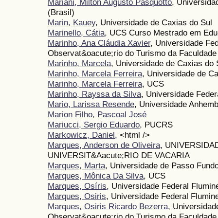
Mariani, Milton Augusto Pasquotto
, Universida
(Brasil)
Marin, Kauey
, Universidade de Caxias do Sul
Marinello, Cátia
, UCS Curso Mestrado em Ed
Marinho, Ana Cláudia Xavier
, Universidade Fe
Observat&oacute;rio do Turismo da Faculdade 
Marinho, Marcela
, Universidade de Caxias do 
Marinho, Marcela Ferreira
, Universidade de Ca
Marinho, Marcela Ferreira
, UCS
Marinho, Rayssa da Silva
, Universidade Feder
Mario, Larissa Resende
, Universidade Anhem
Marion Filho, Pascoal José
Mariucci, Sergio Eduardo
, PUCRS
Markowicz, Daniel
, <html />
Marques, Anderson de Oliveira
, UNIVERSIDA
UNIVERSIT&Aacute;RIO DE VACARIA
Marques, Marta
, Universidade de Passo Fund
Marques, Mônica Da Silva
, UCS
Marques, Osíris
, Universidade Federal Flumin
Marques, Osiris
, Universidade Federal Flumin
Marques, Osiris Ricardo Bezerra
, Universidad
Observat&oacute;rio do Turismo da Faculdade 