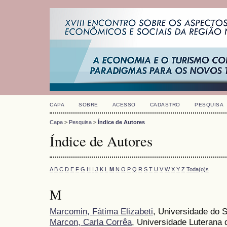
CAPA
SOBRE
ACESSO
CADASTRO
PESQUISA
Capa
>
Pesquisa
>
Índice de Autores
Índice de Autores
A
B
C
D
E
F
G
H
I
J
K
L
M
N
O
P
Q
R
S
T
U
V
W
X
Y
Z
Toda(o)s
M
Marcomin, Fátima Elizabeti
, Universidade do S
Marcon, Carla Corrêa
, Universidade Luterana 