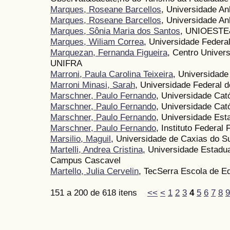
Marques, Roseane Barcellos
, Universidade A
Marques, Roseane Barcellos
, Universidade A
Marques, Sônia Maria dos Santos
, UNIOESTE
Marques, Wiliam Correa
, Universidade Feder
Marquezan, Fernanda Figueira
, Centro Univers
UNIFRA
Marroni, Paula Carolina Teixeira
, Universidade
Marroni Minasi, Sarah
, Universidade Federal d
Marschner, Paulo Fernando
, Universidade Cató
Marschner, Paulo Fernando
, Universidade Cató
Marschner, Paulo Fernando
, Universidade Est
Marschner, Paulo Fernando
, Instituto Federal 
Marsilio, Maguil
, Universidade de Caxias do S
Martelli, Andrea Cristina
, Universidade Estadu
Campus Cascavel
Martello, Julia Cervelin
, TecSerra Escola de E
151 a 200 de 618 itens
<<
<
1
2
3
4
5
6
7
8
9