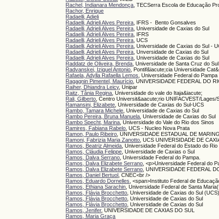
Rachel, Indianara Mendonça
, TECSerra Escola de Educação Pro
Rachor, Enrique
Radaelli, Adieli
Radaelli, Adrieli Alves Pereira
, IFRS - Bento Gonsalves
Radaelli, Adrieli Alves Pereira
, Universidade de Caxias do Sul
Radaelli, Adrieli Alves Pereira
, IFRS
Radaelli, Adrieli Alves Pereira
, UCS
Radaelli, Adrieli Alves Pereira
, Universidade de Caxias do Sul - 
Radaelli, Adrieli Alves Pereira
, Unversidade de Caxias do Sul
Radaelli, Adrieli Alves Pereira
, Universidade de Caxias do Sul
Raddatz de Oliveira, Brenda
, Universidade de Santa Cruz do Sul
Radvanskei, Iziquel Antonio
, Pontif&iacute;cia Universidade Cat
Rafaela, Adylla Rafaella Lemos
, Universidade Federal do Pampa
Ragagnin Pimentel, Maurício
, UNIVERSIDADE FEDERAL DO R
Raiher, Dhiandra Leicy
, Unipar
Raitz, Tânia Regina
, Universidade do vale do Itaja&iacute;
Rali, Gilberto
, Centro Universit&aacute;rio UNIFACVEST/Lages/
Ramansini, Elizabete
, Universidade de Caxias do Sul-UCS
Rambo, Tamara Michele
, Universidade de Caxias do Sul
Rambo Pereira, Bruna Manuela
, Universidade de Caxias do Sul
Rambo Specht, Marina
, Universidade do Vale do Rio dos Sinos
Ramires, Fabiana Rabelo
, UCS - Nucleo Nova Prata
Ramon, Paulo Ribeiro
, UNIVERSIDADE ESTADUAL DE MARING
Ramoni, Fabrizia Maria Zanotto
, UCS UNIVERSIDADE DE CAXI
Ramos, Beatriz Almeida
, Universidade Federal do Estado do Rio
Ramos, Cláudia Felippe
, Universidade de Caxias o Sul
Ramos, Dalva Serrano
, Universidade Federal do Pampa.
Ramos, Dalva Elizabete Serrano
, <p>Universidade Federal do 
Ramos, Dalva Elizabete Serrano
, UNIVERSIDADE FEDERAL D
Ramos, Daniel Bertuol
, CNEC<br />
Ramos, Eduardo Dornelles
, <span>Instituto Federal de Educaçã
Ramos, Ethiana Sarachin
, Universidade Federal de Santa Mari
Ramos, Flávia Brocchetto
, Universidade de Caxias do Sul (UCS
Ramos, Flávia Brocchetto
, Universidade de Caxias do Sul
Ramos, Flávia Brocchetto
, Universidade de Caxias do Sul
Ramos, Jenifer
, UNIVERSIDADE DE CAXIAS DO SUL
Ramos, Maria Graça