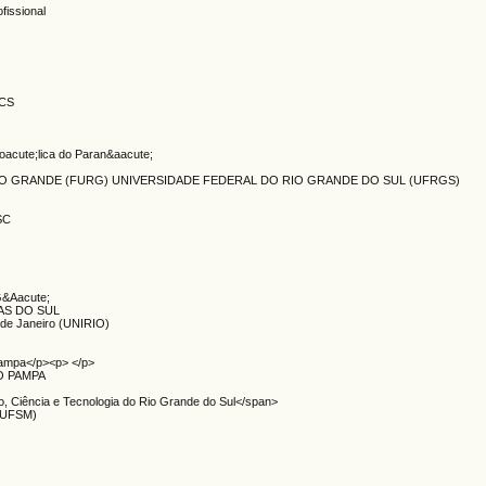
fissional
UCS
&oacute;lica do Paran&aacute;
IO GRANDE (FURG) UNIVERSIDADE FEDERAL DO RIO GRANDE DO SUL (UFRGS)
SC
&Aacute;
AS DO SUL
 de Janeiro (UNIRIO)
Pampa</p><p> </p>
O PAMPA
o, Ciência e Tecnologia do Rio Grande do Sul</span>
a(UFSM)
)