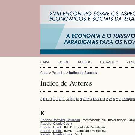
CAPA
SOBRE
ACESSO
CADASTRO
PES
Capa
>
Pesquisa
>
Índice de Autores
Índice de Autores
A
B
C
D
E
F
G
H
I
J
K
L
M
N
O
P
Q
R
S
T
U
V
W
X
Y
Z
Toda(o)
R
Rabaioli Bortollini, Veridiana
, Pontif&iacute;cia Universidade Ca
Rabello, Gisele Costa
Rabello, Gisele
, IMED- Faculdade Meridional
Rabello, Gisele
, IMED - Faculdade Meridional
Rabello, Gisele Costa
, IMED