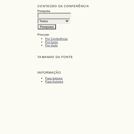
CONTEÚDO DA CONFERÊNCIA
Pesquisa
Procurar
Por Conferência
Por Autor
Por título
TAMANHO DA FONTE
INFORMAÇÃO
Para leitores
Para Autores