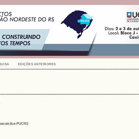
QUISA
EDIÇÕES ANTERIORES
s
t&oacute;lica-PUCRS