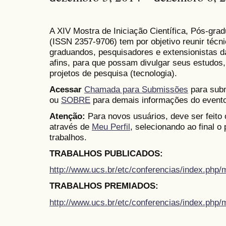
A XIV Mostra de Iniciação Científica, Pós-gr
(
ISSN
2357-9706)
tem por objetivo reunir técn
graduandos, pesquisadores e extensionistas d
afins, para que possam divulgar seus estudos,
projetos de pesquisa (tecnologia).
Acessar
Chamada para Submissões
para subm
ou
SOBRE
para demais informações do evento
Atenção:
Para novos usuários, deve ser feito
através de
Meu Perfil
, selecionando ao final o
trabalhos.
TRABALHOS PUBLICADOS:
http://www.ucs.br/etc/conferencias/index.ph
TRABALHOS PREMIADOS:
http://www.ucs.br/etc/conferencias/index.ph