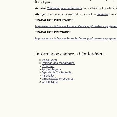
(tecnologia).
Acessar
Chamada para Submissões
para submeter trabalhos 
Atenção:
Para novos usuários, deve ser feito o
cadastro
. Em se
TRABALHOS PUBLICADOS:
http://www.ucs.br/etc/conferencias/index.php/mostraucsppga/m
TRABALHOS PREMIADOS:
http://www.ucs.br/etc/conferencias/index.php/mostraucsppga/m
Informações sobre a Conferência
»
Visão Geral
»
Políticas das Modalidades
»
Programa
»
Apresentações
»
Agenda da Conferência
»
Inscrição
»
Organização e Parceiros
»
Cronograma