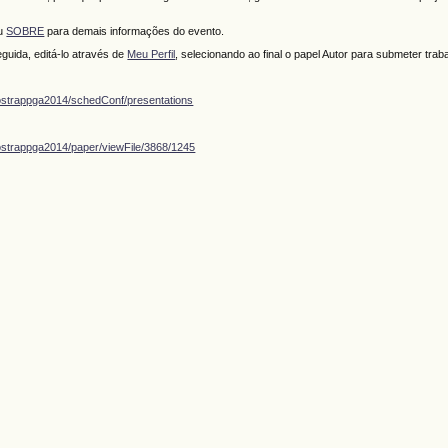
ou
SOBRE
para demais informações do evento.
guida, editá-lo através de
Meu Perfil
, selecionando ao final o papel Autor para submeter trab
ostrappga2014/schedConf/presentations
ostrappga2014/paper/viewFile/3868/1245