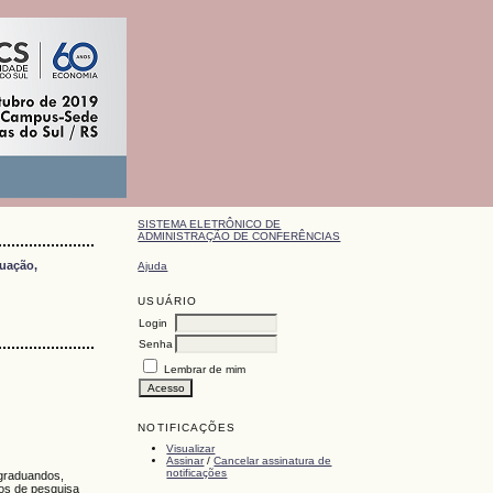
SISTEMA ELETRÔNICO DE
ADMINISTRAÇÃO DE CONFERÊNCIAS
duação,
Ajuda
USUÁRIO
Login
Senha
Lembrar de mim
NOTIFICAÇÕES
Visualizar
Assinar
/
Cancelar assinatura de
notificações
-graduandos,
tos de pesquisa