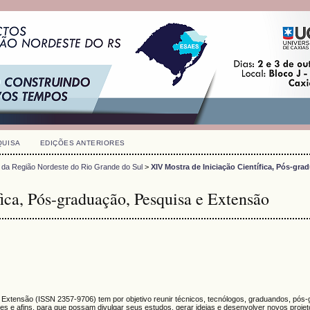
QUISA
EDIÇÕES ANTERIORES
 da Região Nordeste do Rio Grande do Sul
>
XIV Mostra de Iniciação Científica, Pós-gra
ica, Pós-graduação, Pesquisa e Extensão
e Extensão (
ISSN
2357-9706)
tem por objetivo reunir técnicos, tecnólogos, graduandos, pós
s e afins, para que possam divulgar seus estudos, gerar ideias e desenvolver novos proje