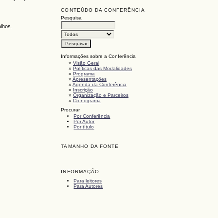
CONTEÚDO DA CONFERÊNCIA
Pesquisa
alhos.
Informações sobre a Conferência
»
Visão Geral
»
Políticas das Modalidades
»
Programa
»
Apresentações
»
Agenda da Conferência
»
Inscrição
»
Organização e Parceiros
»
Cronograma
Procurar
Por Conferência
Por Autor
Por título
TAMANHO DA FONTE
INFORMAÇÃO
Para leitores
Para Autores