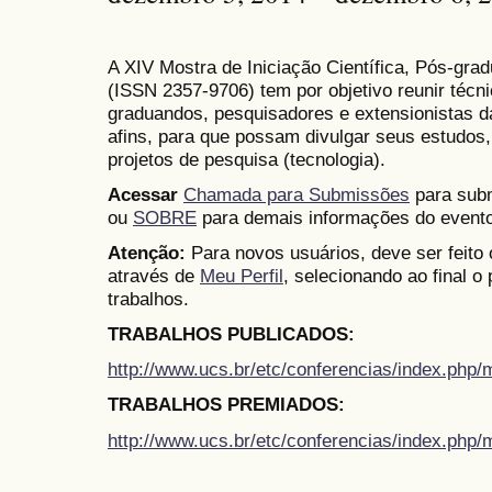
A XIV Mostra de Iniciação Científica, Pós-gr
(
ISSN
2357-9706)
tem por objetivo reunir técn
graduandos, pesquisadores e extensionistas d
afins, para que possam divulgar seus estudos,
projetos de pesquisa (tecnologia).
Acessar
Chamada para Submissões
para subm
ou
SOBRE
para demais informações do evento
Atenção:
Para novos usuários, deve ser feito
através de
Meu Perfil
, selecionando ao final o
trabalhos.
TRABALHOS PUBLICADOS:
http://www.ucs.br/etc/conferencias/index.ph
TRABALHOS PREMIADOS:
http://www.ucs.br/etc/conferencias/index.ph