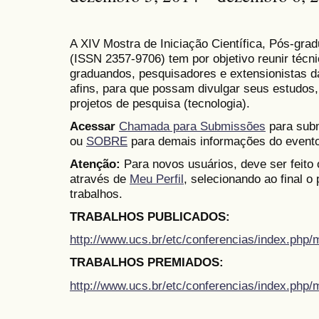
A XIV Mostra de Iniciação Científica, Pós-gr
(
ISSN
2357-9706)
tem por objetivo reunir técn
graduandos, pesquisadores e extensionistas d
afins, para que possam divulgar seus estudos,
projetos de pesquisa (tecnologia).
Acessar
Chamada para Submissões
para subm
ou
SOBRE
para demais informações do evento
Atenção:
Para novos usuários, deve ser feito
através de
Meu Perfil
, selecionando ao final o
trabalhos.
TRABALHOS PUBLICADOS:
http://www.ucs.br/etc/conferencias/index.ph
TRABALHOS PREMIADOS:
http://www.ucs.br/etc/conferencias/index.ph