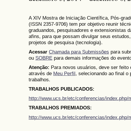
A XIV Mostra de Iniciação Científica, Pós-gr
(
ISSN
2357-9706)
tem por objetivo reunir técn
graduandos, pesquisadores e extensionistas d
afins, para que possam divulgar seus estudos,
projetos de pesquisa (tecnologia).
Acessar
Chamada para Submissões
para subm
ou
SOBRE
para demais informações do evento
Atenção:
Para novos usuários, deve ser feito
através de
Meu Perfil
, selecionando ao final o
trabalhos.
TRABALHOS PUBLICADOS:
http://www.ucs.br/etc/conferencias/index.ph
TRABALHOS PREMIADOS:
http://www.ucs.br/etc/conferencias/index.ph