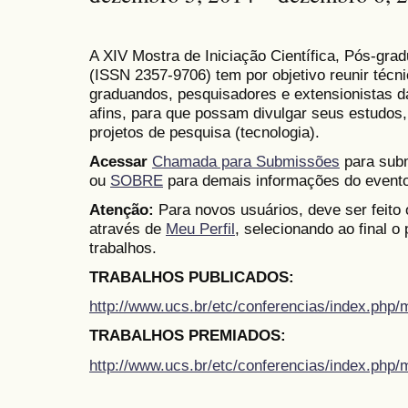
A XIV Mostra de Iniciação Científica, Pós-gr
(
ISSN
2357-9706)
tem por objetivo reunir técn
graduandos, pesquisadores e extensionistas d
afins, para que possam divulgar seus estudos,
projetos de pesquisa (tecnologia).
Acessar
Chamada para Submissões
para subm
ou
SOBRE
para demais informações do evento
Atenção:
Para novos usuários, deve ser feito
através de
Meu Perfil
, selecionando ao final o
trabalhos.
TRABALHOS PUBLICADOS:
http://www.ucs.br/etc/conferencias/index.ph
TRABALHOS PREMIADOS:
http://www.ucs.br/etc/conferencias/index.ph