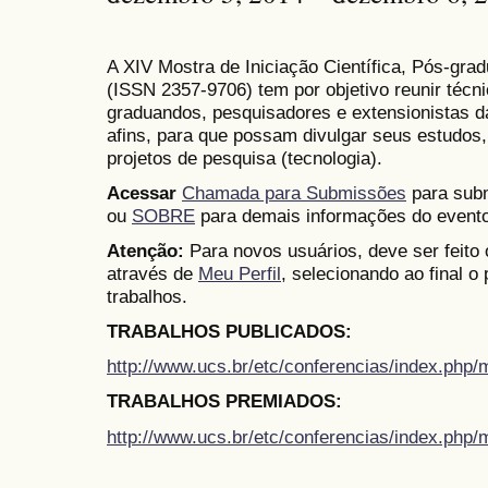
A XIV Mostra de Iniciação Científica, Pós-gr
(
ISSN
2357-9706)
tem por objetivo reunir técn
graduandos, pesquisadores e extensionistas d
afins, para que possam divulgar seus estudos,
projetos de pesquisa (tecnologia).
Acessar
Chamada para Submissões
para subm
ou
SOBRE
para demais informações do evento
Atenção:
Para novos usuários, deve ser feito
através de
Meu Perfil
, selecionando ao final o
trabalhos.
TRABALHOS PUBLICADOS:
http://www.ucs.br/etc/conferencias/index.ph
TRABALHOS PREMIADOS:
http://www.ucs.br/etc/conferencias/index.ph