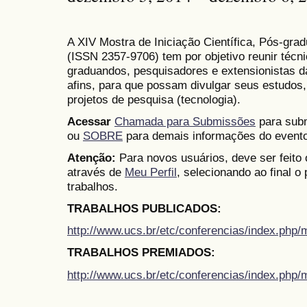
A XIV Mostra de Iniciação Científica, Pós-gr
(
ISSN
2357-9706)
tem por objetivo reunir técn
graduandos, pesquisadores e extensionistas d
afins, para que possam divulgar seus estudos,
projetos de pesquisa (tecnologia).
Acessar
Chamada para Submissões
para subm
ou
SOBRE
para demais informações do evento
Atenção:
Para novos usuários, deve ser feito
através de
Meu Perfil
, selecionando ao final o
trabalhos.
TRABALHOS PUBLICADOS:
http://www.ucs.br/etc/conferencias/index.ph
TRABALHOS PREMIADOS:
http://www.ucs.br/etc/conferencias/index.ph