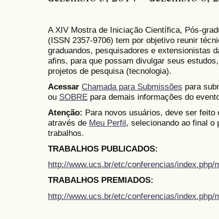
A XIV Mostra de Iniciação Científica, Pós-gr
(
ISSN
2357-9706)
tem por objetivo reunir técn
graduandos, pesquisadores e extensionistas d
afins, para que possam divulgar seus estudos,
projetos de pesquisa (tecnologia).
Acessar
Chamada para Submissões
para subm
ou
SOBRE
para demais informações do evento
Atenção:
Para novos usuários, deve ser feito
através de
Meu Perfil
, selecionando ao final o
trabalhos.
TRABALHOS PUBLICADOS:
http://www.ucs.br/etc/conferencias/index.ph
TRABALHOS PREMIADOS:
http://www.ucs.br/etc/conferencias/index.ph