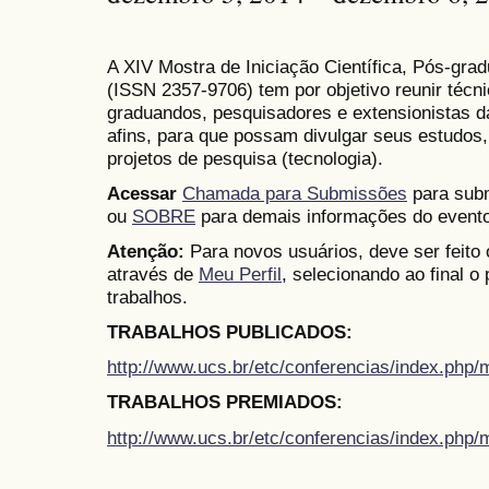
A XIV Mostra de Iniciação Científica, Pós-gr
(
ISSN
2357-9706)
tem por objetivo reunir técn
graduandos, pesquisadores e extensionistas d
afins, para que possam divulgar seus estudos,
projetos de pesquisa (tecnologia).
Acessar
Chamada para Submissões
para subm
ou
SOBRE
para demais informações do evento
Atenção:
Para novos usuários, deve ser feito
através de
Meu Perfil
, selecionando ao final o
trabalhos.
TRABALHOS PUBLICADOS:
http://www.ucs.br/etc/conferencias/index.ph
TRABALHOS PREMIADOS:
http://www.ucs.br/etc/conferencias/index.ph