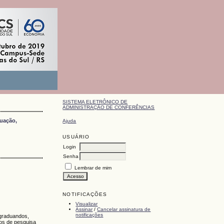
SISTEMA ELETRÔNICO DE
ADMINISTRAÇÃO DE CONFERÊNCIAS
duação,
Ajuda
USUÁRIO
Login
Senha
Lembrar de mim
NOTIFICAÇÕES
Visualizar
Assinar
/
Cancelar assinatura de
notificações
-graduandos,
tos de pesquisa