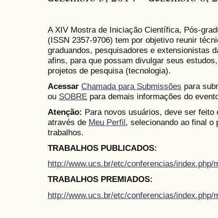
A XIV Mostra de Iniciação Científica, Pós-gr
(
ISSN
2357-9706)
tem por objetivo reunir técn
graduandos, pesquisadores e extensionistas d
afins, para que possam divulgar seus estudos,
projetos de pesquisa (tecnologia).
Acessar
Chamada para Submissões
para subm
ou
SOBRE
para demais informações do evento
Atenção:
Para novos usuários, deve ser feito
através de
Meu Perfil
, selecionando ao final o
trabalhos.
TRABALHOS PUBLICADOS:
http://www.ucs.br/etc/conferencias/index.ph
TRABALHOS PREMIADOS:
http://www.ucs.br/etc/conferencias/index.ph