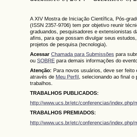
A XIV Mostra de Iniciação Científica, Pós-gr
(
ISSN
2357-9706)
tem por objetivo reunir técn
graduandos, pesquisadores e extensionistas d
afins, para que possam divulgar seus estudos,
projetos de pesquisa (tecnologia).
Acessar
Chamada para Submissões
para subm
ou
SOBRE
para demais informações do evento
Atenção:
Para novos usuários, deve ser feito
através de
Meu Perfil
, selecionando ao final o
trabalhos.
TRABALHOS PUBLICADOS:
http://www.ucs.br/etc/conferencias/index.ph
TRABALHOS PREMIADOS:
http://www.ucs.br/etc/conferencias/index.ph