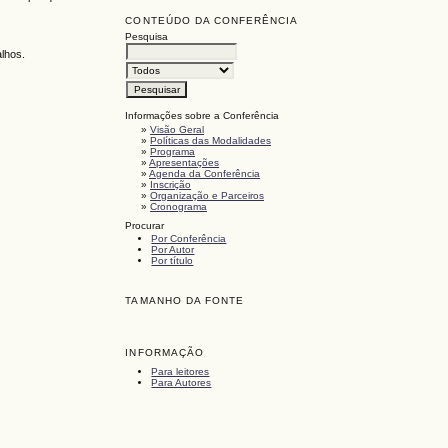
CONTEÚDO DA CONFERÊNCIA
Pesquisa
alhos.
Informações sobre a Conferência
»
Visão Geral
»
Políticas das Modalidades
»
Programa
»
Apresentações
»
Agenda da Conferência
»
Inscrição
»
Organização e Parceiros
»
Cronograma
Procurar
Por Conferência
Por Autor
Por título
TAMANHO DA FONTE
INFORMAÇÃO
Para leitores
Para Autores