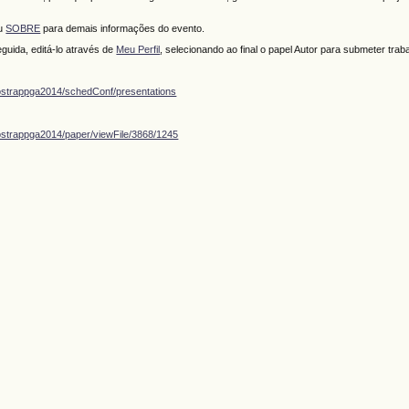
ou
SOBRE
para demais informações do evento.
guida, editá-lo através de
Meu Perfil
, selecionando ao final o papel Autor para submeter trab
ostrappga2014/schedConf/presentations
ostrappga2014/paper/viewFile/3868/1245