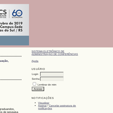
SISTEMA ELETRÔNICO DE
ADMINISTRAÇÃO DE CONFERÊNCIAS
duação,
Ajuda
USUÁRIO
Login
Senha
Lembrar de mim
NOTIFICAÇÕES
Visualizar
Assinar
/
Cancelar assinatura de
notificações
-graduandos,
tos de pesquisa