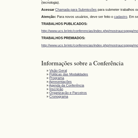
(tecnologia).
Acessar
Chamada para Submissões
para submeter trabalhos 
Atenção:
Para novos usuários, deve ser feito o
cadastro
. Em se
TRABALHOS PUBLICADOS:
http://www.ucs.br/etc/conferencias/index.php/mostraucsppga/m
TRABALHOS PREMIADOS:
http://www.ucs.br/etc/conferencias/index.php/mostraucsppga/m
Informações sobre a Conferência
»
Visão Geral
»
Políticas das Modalidades
»
Programa
»
Apresentações
»
Agenda da Conferência
»
Inscrição
»
Organização e Parceiros
»
Cronograma