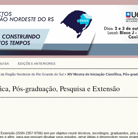
QUISA
EDIÇÕES ANTERIORES
 da Região Nordeste do Rio Grande do Sul
>
XIV Mostra de Iniciação Científica, Pós-gra
ica, Pós-graduação, Pesquisa e Extensão
e Extensão (
ISSN
2357-9706)
tem por objetivo reunir técnicos, tecnólogos, graduandos, pós
s e afins, para que possam divulgar seus estudos, gerar ideias e desenvolver novos proje