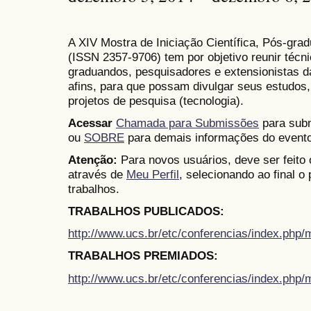
A XIV Mostra de Iniciação Científica, Pós-gr
(
ISSN
2357-9706)
tem por objetivo reunir técn
graduandos, pesquisadores e extensionistas d
afins, para que possam divulgar seus estudos,
projetos de pesquisa (tecnologia).
Acessar
Chamada para Submissões
para subm
ou
SOBRE
para demais informações do evento
Atenção:
Para novos usuários, deve ser feito
através de
Meu Perfil
, selecionando ao final o
trabalhos.
TRABALHOS PUBLICADOS:
http://www.ucs.br/etc/conferencias/index.ph
TRABALHOS PREMIADOS:
http://www.ucs.br/etc/conferencias/index.ph