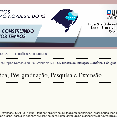
QUISA
EDIÇÕES ANTERIORES
 da Região Nordeste do Rio Grande do Sul
>
XIV Mostra de Iniciação Científica, Pós-gra
ica, Pós-graduação, Pesquisa e Extensão
e Extensão (
ISSN
2357-9706)
tem por objetivo reunir técnicos, tecnólogos, graduandos, pós
s e afins, para que possam divulgar seus estudos, gerar ideias e desenvolver novos proje