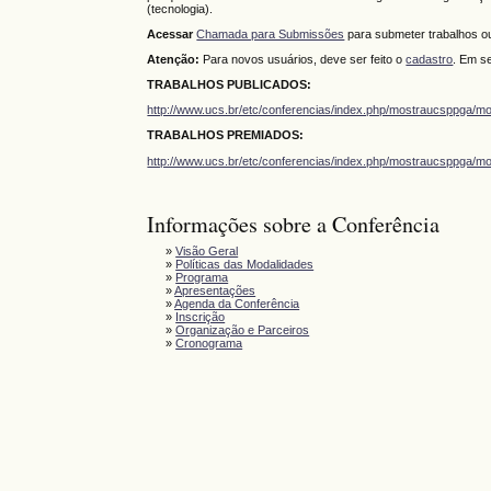
(tecnologia).
Acessar
Chamada para Submissões
para submeter trabalhos 
Atenção:
Para novos usuários, deve ser feito o
cadastro
. Em se
TRABALHOS PUBLICADOS:
http://www.ucs.br/etc/conferencias/index.php/mostraucsppga/m
TRABALHOS PREMIADOS:
http://www.ucs.br/etc/conferencias/index.php/mostraucsppga/m
Informações sobre a Conferência
»
Visão Geral
»
Políticas das Modalidades
»
Programa
»
Apresentações
»
Agenda da Conferência
»
Inscrição
»
Organização e Parceiros
»
Cronograma