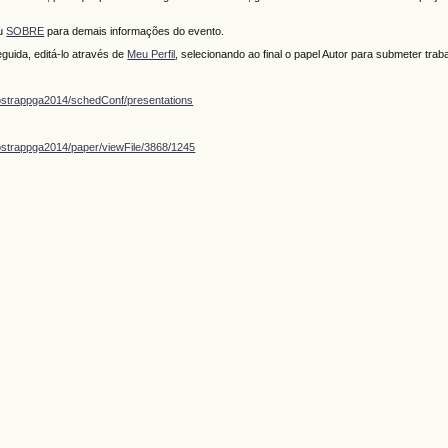
ou
SOBRE
para demais informações do evento.
guida, editá-lo através de
Meu Perfil
, selecionando ao final o papel Autor para submeter trab
ostrappga2014/schedConf/presentations
ostrappga2014/paper/viewFile/3868/1245