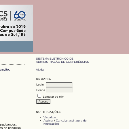
SISTEMA ELETRÔNICO DE
ADMINISTRAÇÃO DE CONFERÊNCIAS
duação,
Ajuda
USUÁRIO
Login
Senha
Lembrar de mim
NOTIFICAÇÕES
Visualizar
Assinar
/
Cancelar assinatura de
notificações
-graduandos,
tos de pesquisa