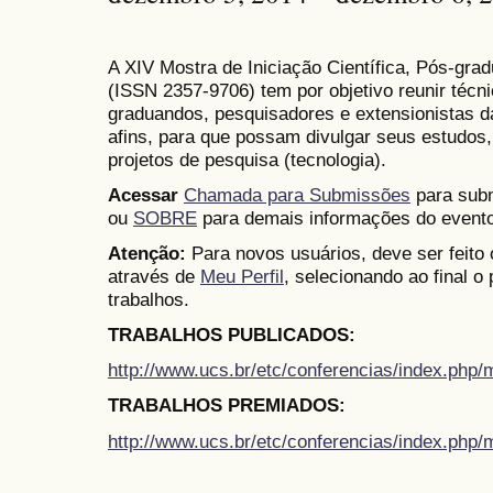
A XIV Mostra de Iniciação Científica, Pós-gr
(
ISSN
2357-9706)
tem por objetivo reunir técn
graduandos, pesquisadores e extensionistas d
afins, para que possam divulgar seus estudos,
projetos de pesquisa (tecnologia).
Acessar
Chamada para Submissões
para subm
ou
SOBRE
para demais informações do evento
Atenção:
Para novos usuários, deve ser feito
através de
Meu Perfil
, selecionando ao final o
trabalhos.
TRABALHOS PUBLICADOS:
http://www.ucs.br/etc/conferencias/index.ph
TRABALHOS PREMIADOS:
http://www.ucs.br/etc/conferencias/index.ph