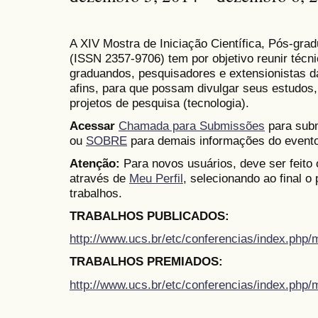
A XIV Mostra de Iniciação Científica, Pós-gr
(
ISSN
2357-9706)
tem por objetivo reunir técn
graduandos, pesquisadores e extensionistas d
afins, para que possam divulgar seus estudos,
projetos de pesquisa (tecnologia).
Acessar
Chamada para Submissões
para subm
ou
SOBRE
para demais informações do evento
Atenção:
Para novos usuários, deve ser feito
através de
Meu Perfil
, selecionando ao final o
trabalhos.
TRABALHOS PUBLICADOS:
http://www.ucs.br/etc/conferencias/index.ph
TRABALHOS PREMIADOS:
http://www.ucs.br/etc/conferencias/index.ph