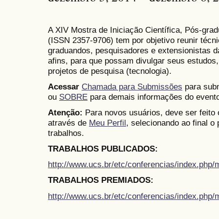
A XIV Mostra de Iniciação Científica, Pós-gr
(
ISSN
2357-9706)
tem por objetivo reunir técn
graduandos, pesquisadores e extensionistas d
afins, para que possam divulgar seus estudos,
projetos de pesquisa (tecnologia).
Acessar
Chamada para Submissões
para subm
ou
SOBRE
para demais informações do evento
Atenção:
Para novos usuários, deve ser feito
através de
Meu Perfil
, selecionando ao final o
trabalhos.
TRABALHOS PUBLICADOS:
http://www.ucs.br/etc/conferencias/index.ph
TRABALHOS PREMIADOS:
http://www.ucs.br/etc/conferencias/index.ph