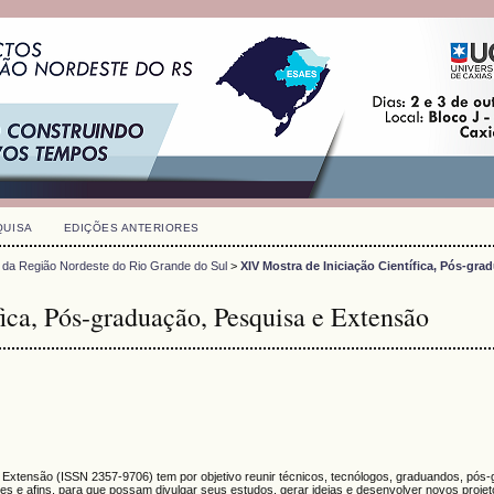
QUISA
EDIÇÕES ANTERIORES
 da Região Nordeste do Rio Grande do Sul
>
XIV Mostra de Iniciação Científica, Pós-gra
ica, Pós-graduação, Pesquisa e Extensão
e Extensão (
ISSN
2357-9706)
tem por objetivo reunir técnicos, tecnólogos, graduandos, pós
s e afins, para que possam divulgar seus estudos, gerar ideias e desenvolver novos proje