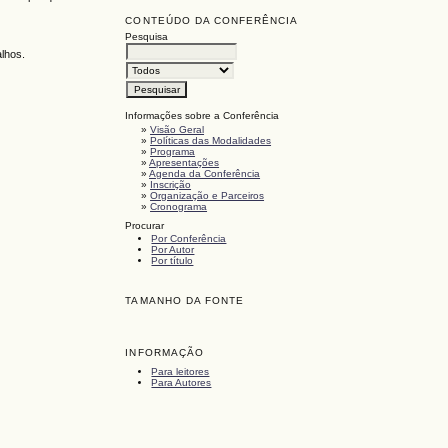
CONTEÚDO DA CONFERÊNCIA
Pesquisa
alhos.
Informações sobre a Conferência
»
Visão Geral
»
Políticas das Modalidades
»
Programa
»
Apresentações
»
Agenda da Conferência
»
Inscrição
»
Organização e Parceiros
»
Cronograma
Procurar
Por Conferência
Por Autor
Por título
TAMANHO DA FONTE
INFORMAÇÃO
Para leitores
Para Autores