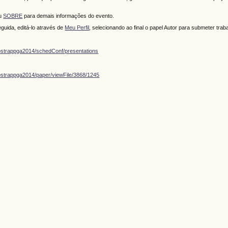
ou
SOBRE
para demais informações do evento.
guida, editá-lo através de
Meu Perfil
, selecionando ao final o papel Autor para submeter trab
ostrappga2014/schedConf/presentations
ostrappga2014/paper/viewFile/3868/1245