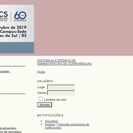
SISTEMA ELETRÔNICO DE
ADMINISTRAÇÃO DE CONFERÊNCIAS
duação,
Ajuda
USUÁRIO
Login
Senha
Lembrar de mim
NOTIFICAÇÕES
Visualizar
Assinar
/
Cancelar assinatura de
notificações
-graduandos,
tos de pesquisa