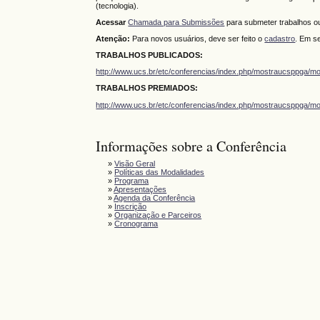
(tecnologia).
Acessar
Chamada para Submissões
para submeter trabalhos 
Atenção:
Para novos usuários, deve ser feito o
cadastro
. Em se
TRABALHOS PUBLICADOS:
http://www.ucs.br/etc/conferencias/index.php/mostraucsppga/m
TRABALHOS PREMIADOS:
http://www.ucs.br/etc/conferencias/index.php/mostraucsppga/m
Informações sobre a Conferência
»
Visão Geral
»
Políticas das Modalidades
»
Programa
»
Apresentações
»
Agenda da Conferência
»
Inscrição
»
Organização e Parceiros
»
Cronograma