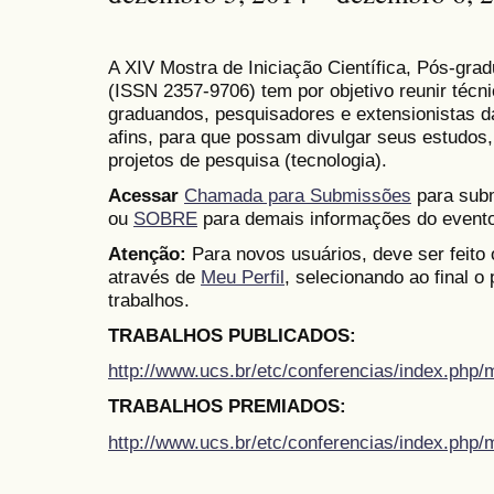
A XIV Mostra de Iniciação Científica, Pós-gr
(
ISSN
2357-9706)
tem por objetivo reunir técn
graduandos, pesquisadores e extensionistas d
afins, para que possam divulgar seus estudos,
projetos de pesquisa (tecnologia).
Acessar
Chamada para Submissões
para subm
ou
SOBRE
para demais informações do evento
Atenção:
Para novos usuários, deve ser feito
através de
Meu Perfil
, selecionando ao final o
trabalhos.
TRABALHOS PUBLICADOS:
http://www.ucs.br/etc/conferencias/index.ph
TRABALHOS PREMIADOS:
http://www.ucs.br/etc/conferencias/index.ph