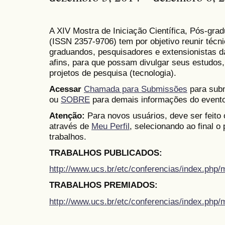
A XIV Mostra de Iniciação Científica, Pós-gr
(
ISSN
2357-9706)
tem por objetivo reunir técn
graduandos, pesquisadores e extensionistas d
afins, para que possam divulgar seus estudos,
projetos de pesquisa (tecnologia).
Acessar
Chamada para Submissões
para subm
ou
SOBRE
para demais informações do evento
Atenção:
Para novos usuários, deve ser feito
através de
Meu Perfil
, selecionando ao final o
trabalhos.
TRABALHOS PUBLICADOS:
http://www.ucs.br/etc/conferencias/index.ph
TRABALHOS PREMIADOS:
http://www.ucs.br/etc/conferencias/index.ph