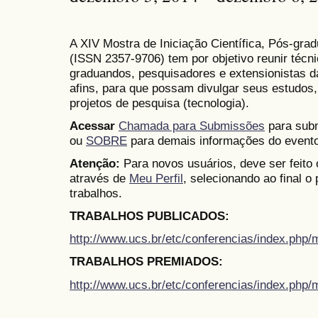
A XIV Mostra de Iniciação Científica, Pós-gr
(
ISSN
2357-9706)
tem por objetivo reunir técn
graduandos, pesquisadores e extensionistas d
afins, para que possam divulgar seus estudos,
projetos de pesquisa (tecnologia).
Acessar
Chamada para Submissões
para subm
ou
SOBRE
para demais informações do evento
Atenção:
Para novos usuários, deve ser feito
através de
Meu Perfil
, selecionando ao final o
trabalhos.
TRABALHOS PUBLICADOS:
http://www.ucs.br/etc/conferencias/index.ph
TRABALHOS PREMIADOS:
http://www.ucs.br/etc/conferencias/index.ph