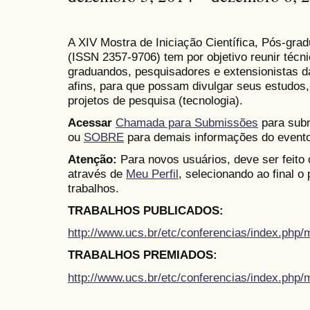
A XIV Mostra de Iniciação Científica, Pós-gr
(
ISSN
2357-9706)
tem por objetivo reunir técn
graduandos, pesquisadores e extensionistas d
afins, para que possam divulgar seus estudos,
projetos de pesquisa (tecnologia).
Acessar
Chamada para Submissões
para subm
ou
SOBRE
para demais informações do evento
Atenção:
Para novos usuários, deve ser feito
através de
Meu Perfil
, selecionando ao final o
trabalhos.
TRABALHOS PUBLICADOS:
http://www.ucs.br/etc/conferencias/index.ph
TRABALHOS PREMIADOS:
http://www.ucs.br/etc/conferencias/index.ph