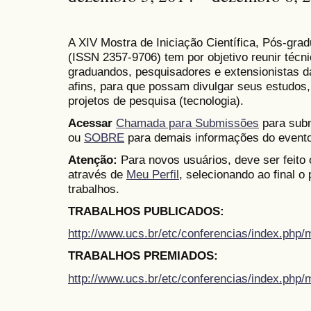
A XIV Mostra de Iniciação Científica, Pós-gr
(
ISSN
2357-9706)
tem por objetivo reunir técn
graduandos, pesquisadores e extensionistas d
afins, para que possam divulgar seus estudos,
projetos de pesquisa (tecnologia).
Acessar
Chamada para Submissões
para subm
ou
SOBRE
para demais informações do evento
Atenção:
Para novos usuários, deve ser feito
através de
Meu Perfil
, selecionando ao final o
trabalhos.
TRABALHOS PUBLICADOS:
http://www.ucs.br/etc/conferencias/index.ph
TRABALHOS PREMIADOS:
http://www.ucs.br/etc/conferencias/index.ph