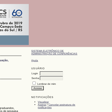
SISTEMA ELETRÔNICO DE
ADMINISTRAÇÃO DE CONFERÊNCIAS
duação,
Ajuda
USUÁRIO
Login
Senha
Lembrar de mim
NOTIFICAÇÕES
Visualizar
Assinar
/
Cancelar assinatura de
notificações
-graduandos,
tos de pesquisa