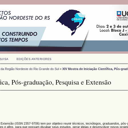
QUISA
EDIÇÕES ANTERIORES
 da Região Nordeste do Rio Grande do Sul
>
XIV Mostra de Iniciação Científica, Pós-gra
ica, Pós-graduação, Pesquisa e Extensão
e Extensão (
ISSN
2357-9706)
tem por objetivo reunir técnicos, tecnólogos, graduandos, pós
s e afins, para que possam divulgar seus estudos, gerar ideias e desenvolver novos proje