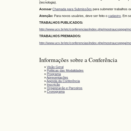
(tecnologia).
Acessar
Chamada para Submissões
para submeter trabalhos 
Atenção:
Para novos usuários, deve ser feito o
cadastro
. Em se
TRABALHOS PUBLICADOS:
http://www.ucs.br/etc/conferencias/index.php/mostraucsppga/m
TRABALHOS PREMIADOS:
http://www.ucs.br/etc/conferencias/index.php/mostraucsppga/m
Informações sobre a Conferência
»
Visão Geral
»
Políticas das Modalidades
»
Programa
»
Apresentações
»
Agenda da Conferência
»
Inscrição
»
Organização e Parceiros
»
Cronograma