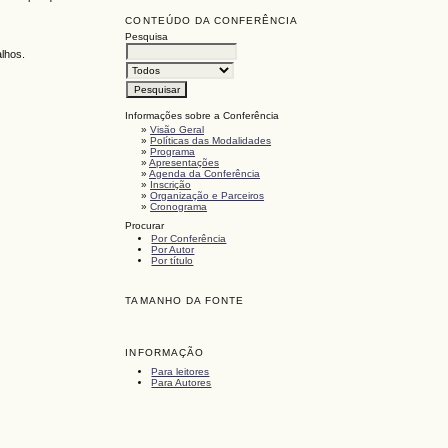
CONTEÚDO DA CONFERÊNCIA
Pesquisa
alhos.
Informações sobre a Conferência
»
Visão Geral
»
Políticas das Modalidades
»
Programa
»
Apresentações
»
Agenda da Conferência
»
Inscrição
»
Organização e Parceiros
»
Cronograma
Procurar
Por Conferência
Por Autor
Por título
TAMANHO DA FONTE
INFORMAÇÃO
Para leitores
Para Autores