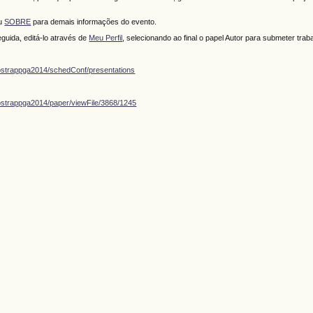
ou
SOBRE
para demais informações do evento.
guida, editá-lo através de
Meu Perfil
, selecionando ao final o papel Autor para submeter trab
ostrappga2014/schedConf/presentations
ostrappga2014/paper/viewFile/3868/1245